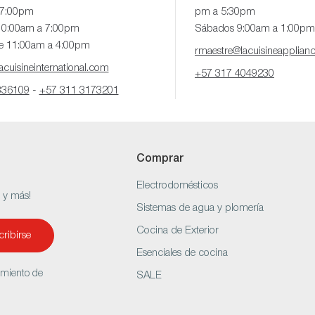
 7:00pm
pm a 5:30pm
10:00am a 7:00pm
Sábados 9:00am a 1:00pm
e 11:00am a 4:00pm
rmaestre@lacuisineapplian
cuisineinternational.com
+57 317 4049230
336109
-
+57 311 3173201
Comprar
Electrodomésticos
s y más!
Sistemas de agua y plomería
Cocina de Exterior
ribirse
Esenciales de cocina
amiento de
SALE