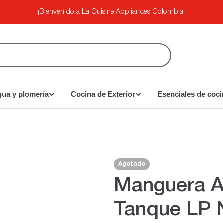
¡Bienvenido a La Cuisine Appliances Colombia!
gua y plomería
Cocina de Exterior
Esenciales de coci
n
Agotado
Manguera A
Tanque LP 