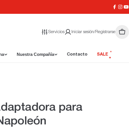
Facebo
Inst
Y
Servicios
Iniciar sesión/Registrarse
Carr
na
Nuestra Compañía
Contacto
SALE
daptadora para
Napoleón