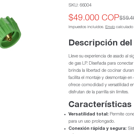
SKU:
66004
$49.000 COP
Precio
Precio
$59.
Impuestos incluidos.
Envío
calculado a
de
habitual
oferta
Descripción del
Lleve su experiencia de asado al s
de gas LP. Diseñada para conectar 
brinda la libertad de cocinar dura
facilita el montaje y desmontaje en
ofrece comodidad y versatilidad en
disfrutan de la parrilla sin límites.
Características
Versatilidad total:
Permite conec
para un uso prolongado.
Conexión rápida y segura:
Sist