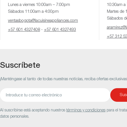
Lunes a viernes 10:00am – 7:00pm
10:30am a
Sábados 11:00am a 4:00pm
Martes de 
Sábados d
ventasbogota@lacuisineappliances.com
aramirez@la
+57 601 4327408
-
+57 601 4327493
+57 312 5
Suscríbete
¡Manténgase al tanto de todas nuestras noticias, reciba ofertas exclusiva
Correo
Susc
electrónico
Al suscribirse está aceptando nuestros
términos y condiciones
para el trat
datos personales.