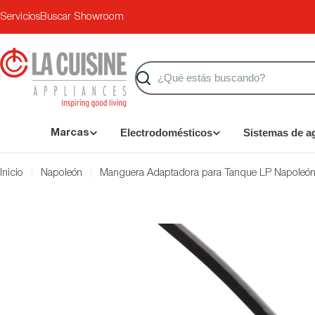
Saltar
Servicios
Buscar Showroom
al
contenido
Buscar
Electrodomésticos
Sistemas de a
Marcas
Inicio
Napoleón
Manguera Adaptadora para Tanque LP Napoleó
Saltar
a
información
del
producto