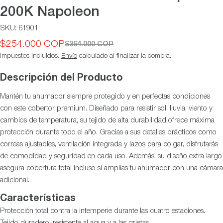
200K Napoleon
SKU:
61901
$254.000 COP
$364.000 COP
Precio
Precio
Impuestos incluidos.
Envío
calculado al finalizar la compra.
de
habitual
oferta
Descripción del Producto
Mantén tu ahumador siempre protegido y en perfectas condiciones
con este cobertor premium. Diseñado para resistir sol, lluvia, viento y
cambios de temperatura, su tejido de alta durabilidad ofrece máxima
protección durante todo el año. Gracias a sus detalles prácticos como
correas ajustables, ventilación integrada y lazos para colgar, disfrutarás
de comodidad y seguridad en cada uso. Además, su diseño extra largo
asegura cobertura total incluso si amplías tu ahumador con una cámara
adicional.
Características
Protección total contra la intemperie durante las cuatro estaciones.
Tejido duradero, resistente al agua y a las grietas.