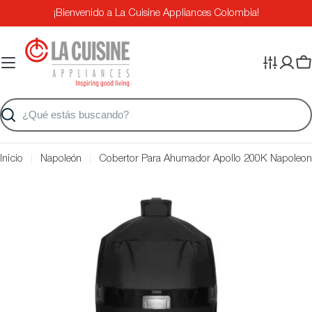
Saltar
¡Bienvenido a La Cuisine Appliances Colombia!
al
contenido
Ca
Buscar
Inicio
Napoleón
Cobertor Para Ahumador Apollo 200K Napoleon
Saltar
a
información
del
producto