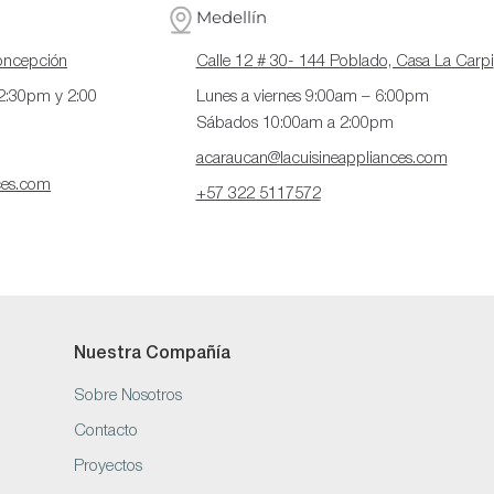
Medellín
Concepción
Calle 12 # 30- 144 Poblado, Casa La Carpi
12:30pm y 2:00
Lunes a viernes 9:00am – 6:00pm
Sábados 10:00am a 2:00pm
acaraucan@lacuisineappliances.com
ces.com
+57 322 5117572
Nuestra Compañía
Sobre Nosotros
Contacto
Proyectos