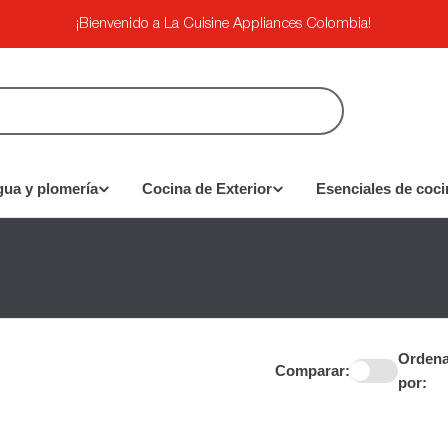
¡Bienvenido a La Cuisine Appliances Colombia!
gua y plomería
Cocina de Exterior
Esenciales de coci
Ordena
Comparar:
por: