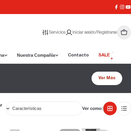
Facebo
Inst
Y
Servicios
Iniciar sesión/Registrarse
Carr
na
Nuestra Compañía
Contacto
SALE
Ver Más
r
Ver como: