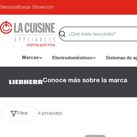
Saltar
Servicios
Buscar Showroom
al
contenido
Buscar
Electrodomésticos
Sistemas de a
Marcas
Conoce más sobre la marca
Filtrar
4 productos