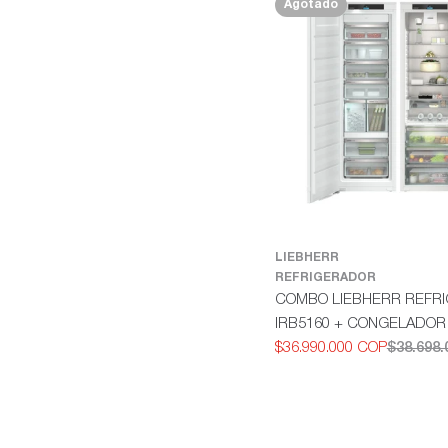
Agotado
LIEBHERR
REFRIGERADOR
COMBO LIEBHERR REFR
IRB5160 + CONGELADOR 
$36.990.000 COP
$38.698
Precio
Precio
de
habitual
oferta