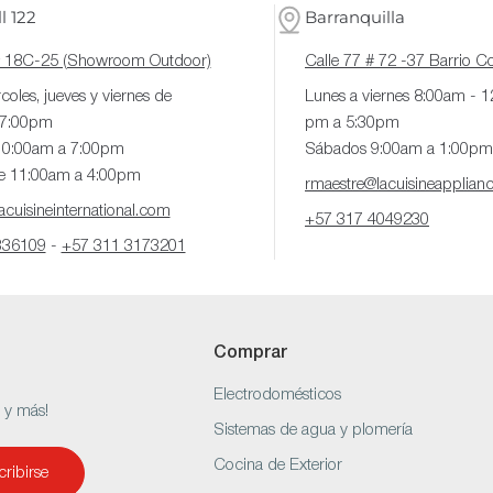
l 122
Barranquilla
# 18C-25 (Showroom Outdoor)
Calle 77 # 72 -37 Barrio 
coles, jueves y viernes de
Lunes a viernes 8:00am - 
 7:00pm
pm a 5:30pm
10:00am a 7:00pm
Sábados 9:00am a 1:00pm
e 11:00am a 4:00pm
rmaestre@lacuisineapplian
cuisineinternational.com
+57 317 4049230
336109
-
+57 311 3173201
Comprar
Electrodomésticos
s y más!
Sistemas de agua y plomería
Cocina de Exterior
ribirse