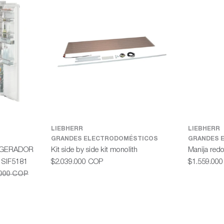
LIEBHERR
LIEBHERR
GRANDES ELECTRODOMÉSTICOS
GRANDES 
IGERADOR
Kit side by side kit monolith
Manija red
Precio
Precio
SIF5181
$2.039.000 COP
$1.559.00
habitual
habitual
.000 COP