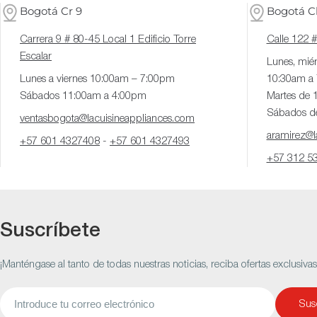
Bogotá Cr 9
Bogotá Cl
Carrera 9 # 80-45 Local 1 Edificio Torre
Calle 122 
Escalar
Lunes, miér
Lunes a viernes 10:00am – 7:00pm
10:30am a
Sábados 11:00am a 4:00pm
Martes de 
Sábados d
ventasbogota@lacuisineappliances.com
aramirez@la
+57 601 4327408
-
+57 601 4327493
+57 312 5
Suscríbete
¡Manténgase al tanto de todas nuestras noticias, reciba ofertas exclusiva
Correo
Susc
electrónico