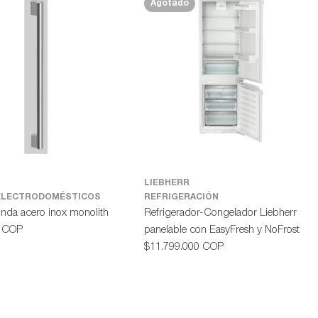
Agotado
LIEBHERR
ELECTRODOMÉSTICOS
REFRIGERACIÓN
onda acero inox monolith
Refrigerador-Congelador Liebherr
0 COP
panelable con EasyFresh y NoFrost
Precio
$11.799.000 COP
habitual