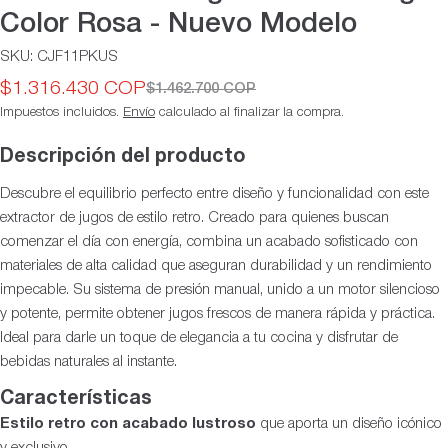
Color Rosa - Nuevo Modelo
SKU:
CJF11PKUS
$1.316.430 COP
$1.462.700 COP
Precio
Precio
Impuestos incluidos.
Envío
calculado al finalizar la compra.
de
habitual
oferta
Descripción del producto
Descubre el equilibrio perfecto entre diseño y funcionalidad con este
extractor de jugos de estilo retro. Creado para quienes buscan
comenzar el día con energía, combina un acabado sofisticado con
materiales de alta calidad que aseguran durabilidad y un rendimiento
impecable. Su sistema de presión manual, unido a un motor silencioso
y potente, permite obtener jugos frescos de manera rápida y práctica.
Ideal para darle un toque de elegancia a tu cocina y disfrutar de
bebidas naturales al instante.
Características
Estilo retro con acabado lustroso
que aporta un diseño icónico
y exclusivo.