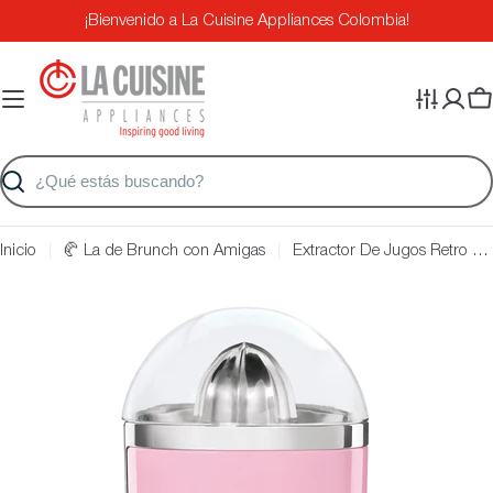
Saltar
¡Bienvenido a La Cuisine Appliances Colombia!
al
contenido
Ca
Buscar
Inicio
🥐 La de Brunch con Amigas
Extractor De Jugos Retro Smeg Color Rosa - Nuevo Modelo
Saltar
a
información
del
producto