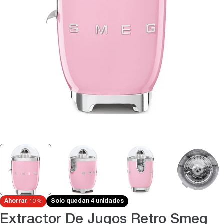
Abrir medios 0 en modal
Ahorrar
10%
Solo quedan 4 unidades
Extractor De Jugos Retro Smeg