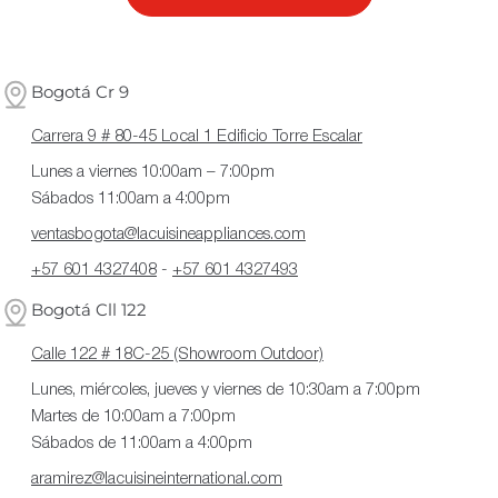
ó
n
Bogotá Cr 9
:
Carrera 9 # 80-45 Local 1 Edificio Torre Escalar
Lunes a viernes 10:00am – 7:00pm
Sábados 11:00am a 4:00pm
ventasbogota@lacuisineappliances.com
+57 601 4327408
-
+57 601 4327493
Bogotá Cll 122
Calle 122 # 18C-25 (Showroom Outdoor)
Lunes, miércoles, jueves y viernes de 10:30am a 7:00pm
Martes de 10:00am a 7:00pm
Sábados de 11:00am a 4:00pm
aramirez@lacuisineinternational.com