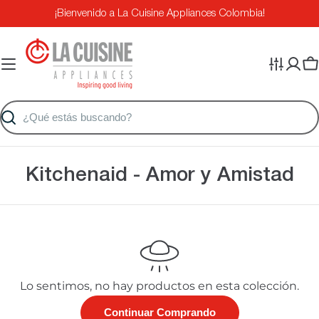
Saltar
¡Bienvenido a La Cuisine Appliances Colombia!
al
contenido
Ca
Buscar
C
Kitchenaid - Amor y Amistad
o
l
e
c
Lo sentimos, no hay productos en esta colección.
c
Continuar Comprando
i