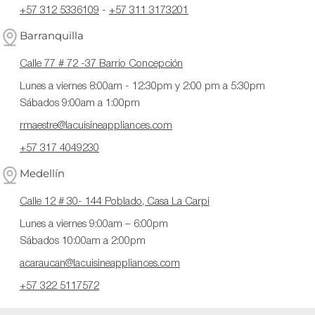
+57 312 5336109
-
+57 311 3173201
Barranquilla
Calle 77 # 72 -37 Barrio Concepción
Lunes a viernes 8:00am - 12:30pm y 2:00 pm a 5:30pm
Sábados 9:00am a 1:00pm
rmaestre@lacuisineappliances.com
+57 317 4049230
Medellín
Calle 12 # 30- 144 Poblado, Casa La Carpi
Lunes a viernes 9:00am – 6:00pm
Sábados 10:00am a 2:00pm
acaraucan@lacuisineappliances.com
+57 322 5117572