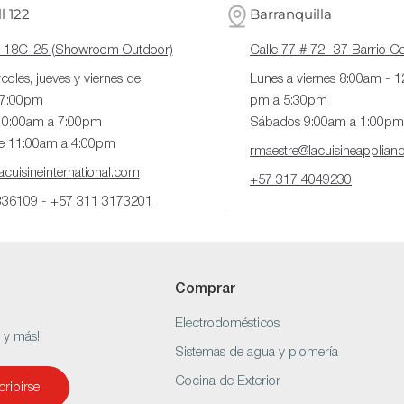
l 122
Barranquilla
# 18C-25 (Showroom Outdoor)
Calle 77 # 72 -37 Barrio 
coles, jueves y viernes de
Lunes a viernes 8:00am - 
 7:00pm
pm a 5:30pm
10:00am a 7:00pm
Sábados 9:00am a 1:00pm
e 11:00am a 4:00pm
rmaestre@lacuisineapplian
cuisineinternational.com
+57 317 4049230
336109
-
+57 311 3173201
Comprar
Electrodomésticos
s y más!
Sistemas de agua y plomería
Cocina de Exterior
ribirse