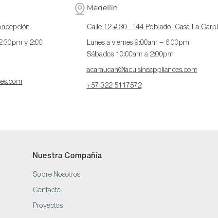
Medellín
Concepción
Calle 12 # 30- 144 Poblado, Casa La Carpi
12:30pm y 2:00
Lunes a viernes 9:00am – 6:00pm
Sábados 10:00am a 2:00pm
acaraucan@lacuisineappliances.com
ces.com
+57 322 5117572
Nuestra Compañía
Sobre Nosotros
Contacto
Proyectos