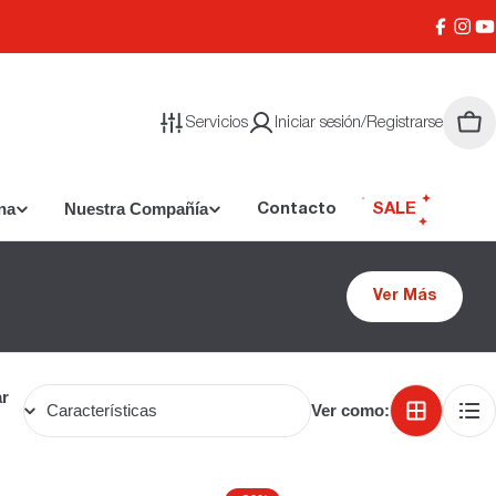
Facebo
Inst
Y
Servicios
Iniciar sesión/Registrarse
Carr
na
Nuestra Compañía
Contacto
SALE
Ver Más
r
Ver como: