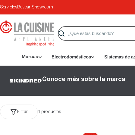
Saltar
Servicios
Buscar Showroom
al
contenido
Buscar
Electrodomésticos
Sistemas de a
Marcas
Conoce más sobre la marca
Filtrar
4 productos