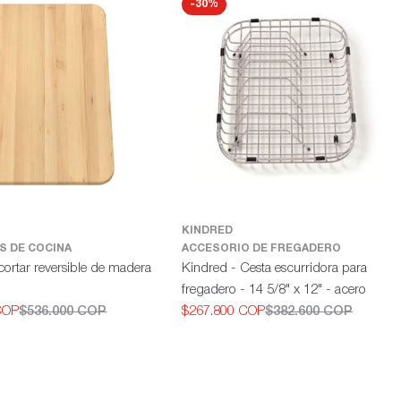
-30%
KINDRED
S DE COCINA
ACCESORIO DE FREGADERO
cortar reversible de madera
Kindred - Cesta escurridora para
fregadero - 14 5/8" x 12" - acero
COP
$536.000 COP
$267.800 COP
$382.600 COP
Precio
Precio
de
habitual
oferta