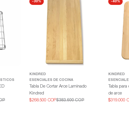
-30%
-40%
KINDRED
KINDRED
STICOS
ESENCIALES DE COCINA
ESENCIALE
RED
Tabla De Cortar Arce Laminado
Tabla para 
Kindred
de arce
COP
$268.500 COP
$383.600 COP
$319.000 
Precio
Precio
Precio
Precio
de
habitual
de
habitual
oferta
oferta