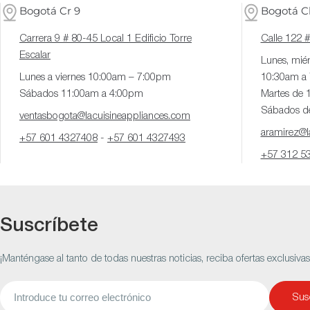
Bogotá Cr 9
Bogotá Cl
Carrera 9 # 80-45 Local 1 Edificio Torre
Calle 122 
Escalar
Lunes, miér
Lunes a viernes 10:00am – 7:00pm
10:30am a
Sábados 11:00am a 4:00pm
Martes de 
Sábados d
ventasbogota@lacuisineappliances.com
aramirez@la
+57 601 4327408
-
+57 601 4327493
+57 312 5
Suscríbete
¡Manténgase al tanto de todas nuestras noticias, reciba ofertas exclusiva
Correo
Susc
electrónico