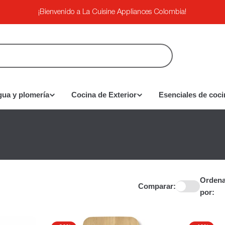
¡Bienvenido a La Cuisine Appliances Colombia!
gua y plomería
Cocina de Exterior
Esenciales de coci
Ordena
Comparar:
por: