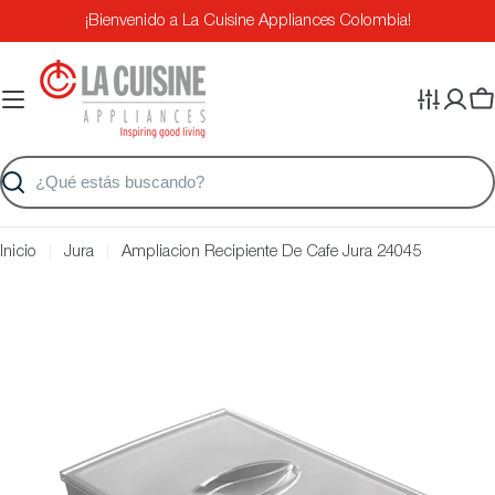
Saltar
¡Bienvenido a La Cuisine Appliances Colombia!
al
contenido
Ca
Buscar
Inicio
Jura
Ampliacion Recipiente De Cafe Jura 24045
Saltar
a
información
del
producto