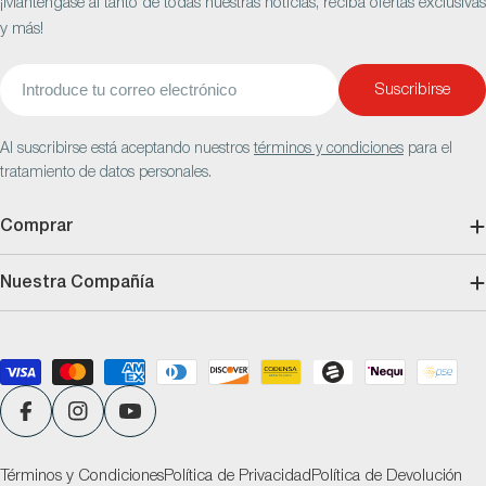
¡Manténgase al tanto de todas nuestras noticias, reciba ofertas exclusivas
y más!
Correo
Suscribirse
electrónico
Al suscribirse está aceptando nuestros
términos y condiciones
para el
tratamiento de datos personales.
Comprar
Nuestra Compañía
Métodos
de
pago
Facebook
Instagram
YouTube
Términos y Condiciones
Política de Privacidad
Política de Devolución