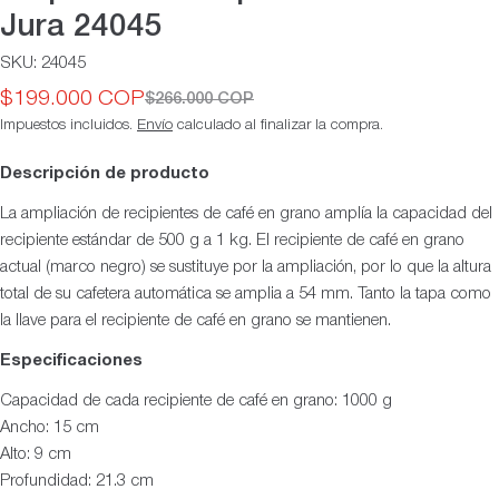
Jura 24045
SKU:
24045
$199.000 COP
$266.000 COP
Precio
Precio
Impuestos incluidos.
Envío
calculado al finalizar la compra.
de
habitual
oferta
Descripción de producto
La ampliación de recipientes de café en grano amplía la capacidad del
recipiente estándar de 500 g a 1 kg. El recipiente de café en grano
actual (marco negro) se sustituye por la ampliación, por lo que la altura
total de su cafetera automática se amplia a 54 mm. Tanto la tapa como
la llave para el recipiente de café en grano se mantienen.
Especificaciones
Capacidad de cada recipiente de café en grano: 1000 g
Ancho: 15 cm
Alto: 9 cm
Profundidad: 21.3 cm