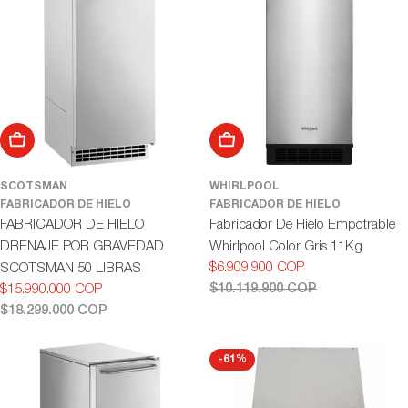
ó
n
:
Añadir al carrito
Añadir al carrito
SCOTSMAN
WHIRLPOOL
FABRICADOR DE HIELO
FABRICADOR DE HIELO
FABRICADOR DE HIELO
Fabricador De Hielo Empotrable
DRENAJE POR GRAVEDAD
Whirlpool Color Gris 11Kg
$6.909.900 COP
SCOTSMAN 50 LIBRAS
Precio
Precio
$10.119.900 COP
$15.990.000 COP
de
habitual
Precio
Precio
$18.299.000 COP
oferta
de
habitual
oferta
-61%