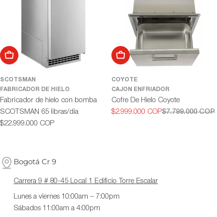
Añadir al carrito
Añadir al carrito
SCOTSMAN
COYOTE
FABRICADOR DE HIELO
CAJON ENFRIADOR
Fabricador de hielo con bomba
Cofre De Hielo Coyote
SCOTSMAN 65 libras/dia
$2.999.000 COP
$7.799.000 COP
Precio
Precio
Precio
$22.999.000 COP
de
habitual
habitual
oferta
Bogotá Cr 9
Carrera 9 # 80-45 Local 1 Edificio Torre Escalar
Lunes a viernes 10:00am – 7:00pm
Sábados 11:00am a 4:00pm