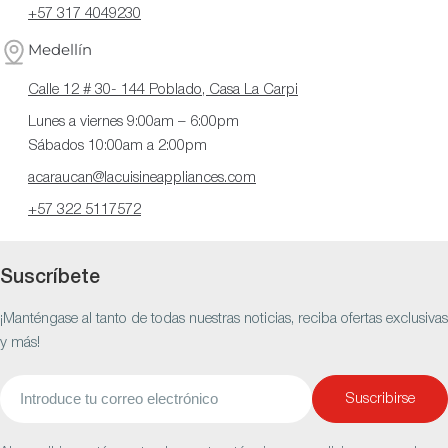
+57 317 4049230
Medellín
Calle 12 # 30- 144 Poblado, Casa La Carpi
Lunes a viernes 9:00am – 6:00pm
Sábados 10:00am a 2:00pm
acaraucan@lacuisineappliances.com
+57 322 5117572
Suscríbete
¡Manténgase al tanto de todas nuestras noticias, reciba ofertas exclusivas
y más!
Correo
Suscribirse
electrónico