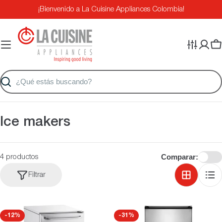
Saltar
¡Bienvenido a La Cuisine Appliances Colombia!
al
contenido
Ca
Buscar
C
Ice makers
o
l
Comparar:
4 productos
e
Filtrar
c
c
-12%
-31%
i