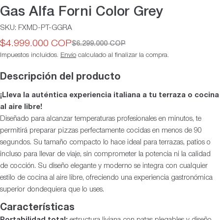
Gas Alfa Forni Color Grey
SKU:
FXMD-PT-GGRA
$4.999.000 COP
$6.299.000 COP
Precio
Precio
Impuestos incluidos.
Envío
calculado al finalizar la compra.
de
habitual
oferta
Descripción del producto
¡Lleva la auténtica experiencia italiana a tu terraza o cocina
al aire libre!
Diseñado para alcanzar temperaturas profesionales en minutos, te
permitirá preparar pizzas perfectamente cocidas en menos de 90
segundos. Su tamaño compacto lo hace ideal para terrazas, patios o
incluso para llevar de viaje, sin comprometer la potencia ni la calidad
de cocción. Su diseño elegante y moderno se integra con cualquier
estilo de cocina al aire libre, ofreciendo una experiencia gastronómica
superior dondequiera que lo uses.
Características
Portabilidad total:
estructura liviana con patas plegables y diseño