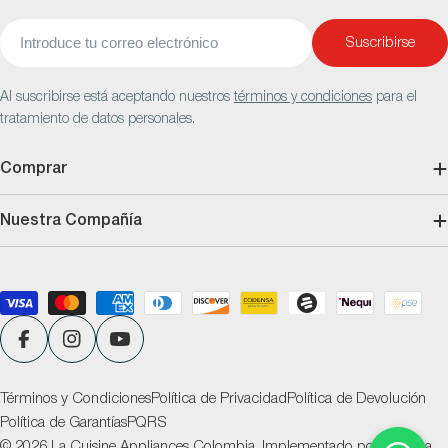
Correo
Suscribirse
electrónico
Al suscribirse está aceptando nuestros
términos y condiciones
para el
tratamiento de datos personales.
Comprar
Nuestra Compañía
Métodos
de
pago
Facebook
Instagram
YouTube
Términos y Condiciones
Política de Privacidad
Política de Devolución
Política de Garantías
PQRS
© 2026
La Cuisine Appliances Colombia
.
Implementado por
Ventana