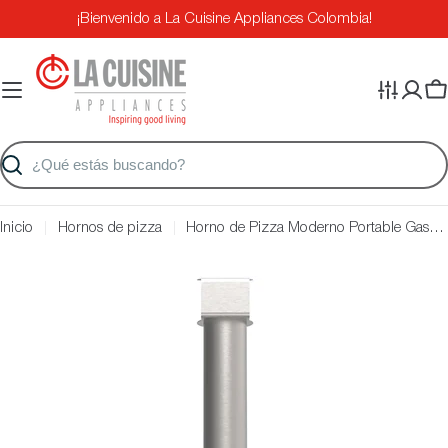
Saltar
¡Bienvenido a La Cuisine Appliances Colombia!
al
contenido
Ca
Buscar
Inicio
Hornos de pizza
Horno de Pizza Moderno Portable Gas Alfa Forni Color Grey
Saltar
a
información
del
producto