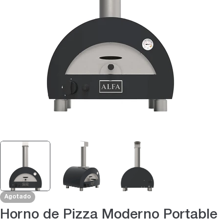
Abrir medios 0 en modal
Agotado
Horno de Pizza Moderno Portable