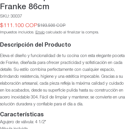
Franke 86cm
SKU:
30037
$111.100 COP
$193.500 COP
Precio
Precio
Impuestos incluidos.
Envío
calculado al finalizar la compra.
de
habitual
oferta
Descripción del Producto
Eleva el diseño y funcionalidad de tu cocina con esta elegante poceta
de Franke, diseñada para ofrecer practicidad y sofisticación en cada
detalle. Su estilo combina perfectamente con cualquier espacio,
brindando resistencia, higiene y una estética impecable. Gracias a su
elaboración artesanal, cada pieza refleja la máxima calidad y cuidado
en los acabados, desde su superficie pulida hasta su construcción en
acero inoxidable 304. Fácil de limpiar y mantener, se convierte en una
solución duradera y confiable para el día a día.
Características
Agujero de válvula: 4 1/2"
Válvula incluida