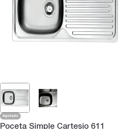
Abrir medios 0 en modal
Agotado
Poceta Simple Cartesio 611