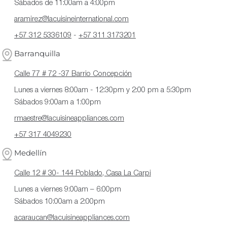
Sábados de 11:00am a 4:00pm
aramirez@lacuisineinternational.com
+57 312 5336109
-
+57 311 3173201
Barranquilla
Calle 77 # 72 -37 Barrio Concepción
Lunes a viernes 8:00am - 12:30pm y 2:00 pm a 5:30pm
Sábados 9:00am a 1:00pm
rmaestre@lacuisineappliances.com
+57 317 4049230
Medellín
Calle 12 # 30- 144 Poblado, Casa La Carpi
Lunes a viernes 9:00am – 6:00pm
Sábados 10:00am a 2:00pm
acaraucan@lacuisineappliances.com