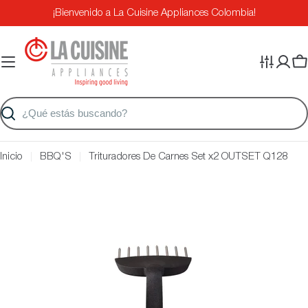
Saltar
¡Bienvenido a La Cuisine Appliances Colombia!
al
contenido
Ca
Buscar
Inicio
BBQ'S
Trituradores De Carnes Set x2 OUTSET Q128
Saltar
a
información
del
producto