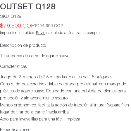
OUTSET Q128
SKU:
Q128
$79.800 COP
$114.000 COP
Precio
Precio
Impuestos incluidos.
Envío
calculado al finalizar la compra.
de
habitual
oferta
Descripción de producto
Trituradoras de carne de agarre suave
Características
Juego de 2, mango de 7.5 pulgadas, dientes de 1.5 pulgadas
Construido de acero inoxidable de grado profesional, con mango de
plástico de agarre suave. Equipado con una cubierta de dientes para
protección y almacenamiento seguro
Mango ergonómico, facilita la acción de tracción al triturar "separar" en
lugar de tirar de la carne "hacia arriba"
Apto para lavavajillas para una fácil limpieza
Especificaciones