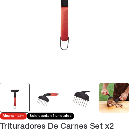
Abrir medios 0 en modal
Ahorrar
30%
Solo quedan 3 unidades
Trituradores De Carnes Set x2