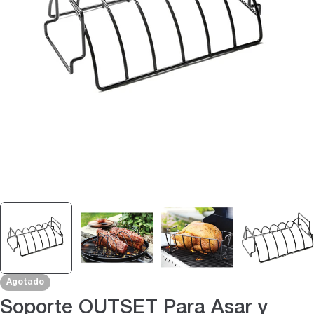
Abrir medios 0 en modal
Agotado
Soporte OUTSET Para Asar y