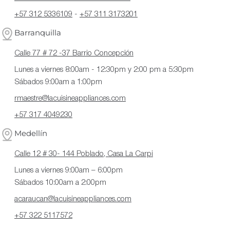
+57 312 5336109
-
+57 311 3173201
Barranquilla
Calle 77 # 72 -37 Barrio Concepción
Lunes a viernes 8:00am - 12:30pm y 2:00 pm a 5:30pm
Sábados 9:00am a 1:00pm
rmaestre@lacuisineappliances.com
+57 317 4049230
Medellín
Calle 12 # 30- 144 Poblado, Casa La Carpi
Lunes a viernes 9:00am – 6:00pm
Sábados 10:00am a 2:00pm
acaraucan@lacuisineappliances.com
+57 322 5117572