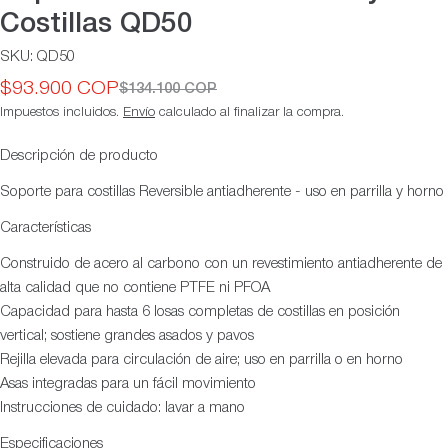
Costillas QD50
SKU:
QD50
$93.900 COP
$134.100 COP
Precio
Precio
Impuestos incluidos.
Envío
calculado al finalizar la compra.
de
habitual
oferta
Descripción de producto
Soporte para costillas Reversible antiadherente - uso en parrilla y horno
Características
Construido de acero al carbono con un revestimiento antiadherente de
alta calidad que no contiene PTFE ni PFOA
Capacidad para hasta 6 losas completas de costillas en posición
vertical; sostiene grandes asados y pavos
Rejilla elevada para circulación de aire; uso en parrilla o en horno
Asas integradas para un fácil movimiento
Instrucciones de cuidado: lavar a mano
Especificaciones