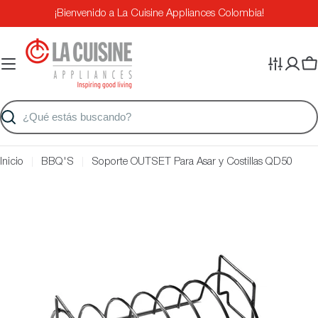
Saltar
¡Bienvenido a La Cuisine Appliances Colombia!
al
contenido
Ca
Buscar
Inicio
BBQ'S
Soporte OUTSET Para Asar y Costillas QD50
Saltar
a
información
del
producto