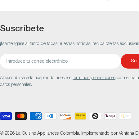
Suscríbete
¡Manténgase al tanto de todas nuestras noticias, reciba ofertas exclusiva
Correo
Susc
electrónico
Al suscribirse está aceptando nuestros
términos y condiciones
para el trat
datos personales.
Métodos
de
pago
© 2026
La Cuisine Appliances Colombia
.
Implementado por
Ventana Di