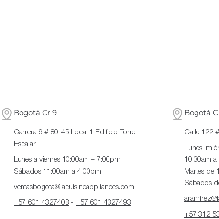
Bogotá Cr 9
Bogotá Cl
Carrera 9 # 80-45 Local 1 Edificio Torre
Calle 122 
Escalar
Lunes, miér
Lunes a viernes 10:00am – 7:00pm
10:30am a
Sábados 11:00am a 4:00pm
Martes de 
Sábados d
ventasbogota@lacuisineappliances.com
aramirez@la
+57 601 4327408
-
+57 601 4327493
+57 312 5