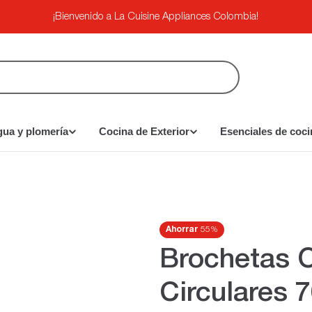
¡Bienvenido a La Cuisine Appliances Colombia!
gua y plomería
Cocina de Exterior
Esenciales de coci
Ahorrar
55%
Brochetas O
Circulares 