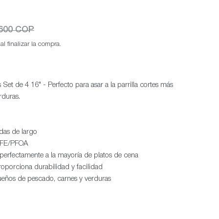
.600 COP
l finalizar la compra.
 Set de 4 16" - Perfecto para asar a la parrilla cortes más
rduras.
Ab
das de largo
PTFE/PFOA
perfectamente a la mayoría de platos de cena
oporciona durabilidad y facilidad
ueños de pescado, carnes y verduras