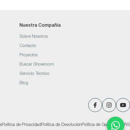
Nuestra Compañía
Sobre Nosotros
Contacto
Proyectos
Buscar Showroom
Servicio Técnico
Blog
Facebook
Instagram
You
s
Política de Privacidad
Política de Devolución
Política de Garantías
PQRS