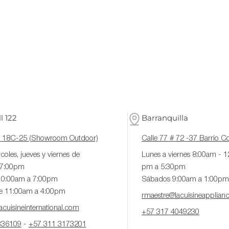
l 122
Barranquilla
# 18C-25 (Showroom Outdoor)
Calle 77 # 72 -37 Barrio 
coles, jueves y viernes de
Lunes a viernes 8:00am - 
 7:00pm
pm a 5:30pm
10:00am a 7:00pm
Sábados 9:00am a 1:00pm
e 11:00am a 4:00pm
rmaestre@lacuisineapplian
cuisineinternational.com
+57 317 4049230
336109
-
+57 311 3173201