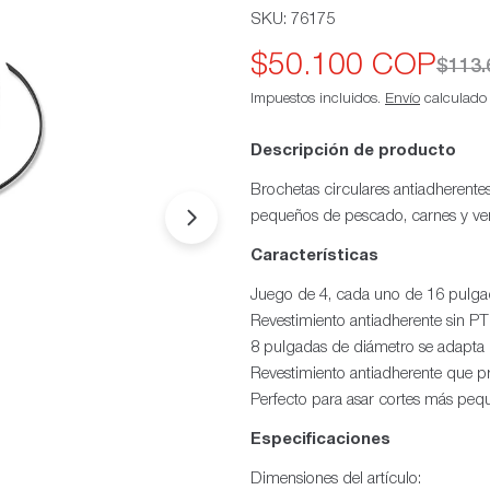
SKU:
76175
$50.100 COP
Precio
Precio
$113
Impuestos incluidos.
Envío
calculado a
de
habitual
oferta
Descripción de producto
Brochetas circulares antiadherentes
pequeños de pescado, carnes y ve
Abrir medios 1 en modal
Características
Juego de 4, cada uno de 16 pulga
Revestimiento antiadherente sin 
8 pulgadas de diámetro se adapta 
Revestimiento antiadherente que pr
Perfecto para asar cortes más peq
Especificaciones
Dimensiones del artículo: