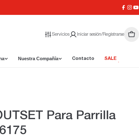
Facebo
Inst
Y
Servicios
Iniciar sesión/Registrarse
Carr
na
Nuestra Compañía
Contacto
SALE
UTSET Para Parrilla
76175