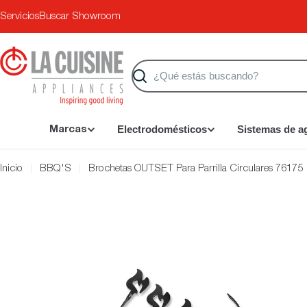
Saltar
Servicios
Buscar Showroom
al
contenido
Buscar
Electrodomésticos
Sistemas de a
Marcas
Inicio
BBQ'S
Brochetas OUTSET Para Parrilla Circulares 76175
Saltar
a
información
del
producto