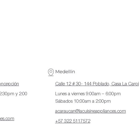
Medellín
Concepción
Calle 12 # 30- 144 Poblado, Casa La Carpi
12:30pm y 2:00
Lunes a viernes 9:00am – 6:00pm
Sábados 10:00am a 2:00pm
acaraucan@lacuisineappliances.com
ces.com
+57 322 5117572