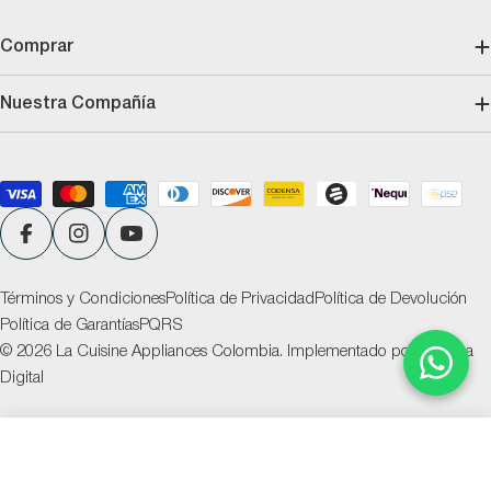
Comprar
Nuestra Compañía
Métodos
de
pago
Facebook
Instagram
YouTube
Términos y Condiciones
Política de Privacidad
Política de Devolución
Política de Garantías
PQRS
© 2026
La Cuisine Appliances Colombia
.
Implementado por
Ventana
Digital
Añadir al carrito