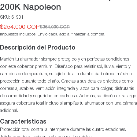
200K Napoleon
SKU:
61901
$254.000 COP
$364.000 COP
Precio
Precio
Impuestos incluidos.
Envío
calculado al finalizar la compra.
de
habitual
oferta
Descripción del Producto
Mantén tu ahumador siempre protegido y en perfectas condiciones
con este cobertor premium. Diseñado para resistir sol, lluvia, viento y
cambios de temperatura, su tejido de alta durabilidad ofrece máxima
protección durante todo el año. Gracias a sus detalles prácticos como
correas ajustables, ventilación integrada y lazos para colgar, disfrutarás
de comodidad y seguridad en cada uso. Además, su diseño extra largo
asegura cobertura total incluso si amplías tu ahumador con una cámara
adicional.
Características
Protección total contra la intemperie durante las cuatro estaciones.
Tejido duradero, resistente al agua y a las grietas.