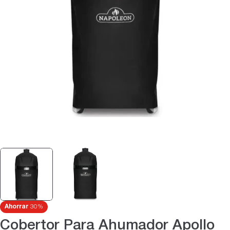
Abrir medios 0 en modal
Ahorrar
30%
Cobertor Para Ahumador Apollo