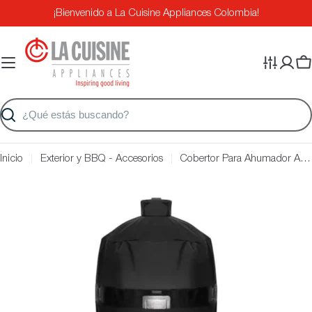
Saltar
¡Bienvenido a La Cuisine Appliances Colombia!
al
contenido
Ca
Buscar
Inicio
Exterior y BBQ - Accesorios
Cobertor Para Ahumador Apollo 200K Napoleon
Saltar
a
información
del
producto