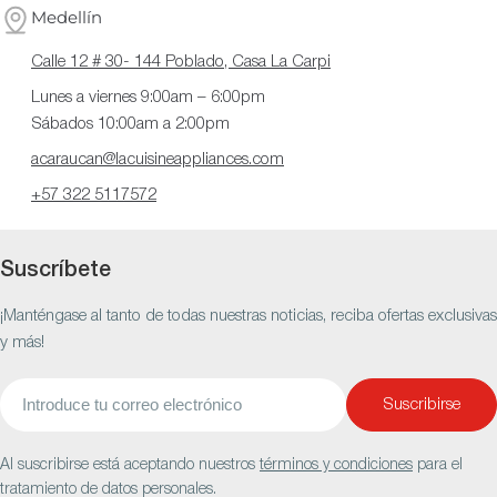
Medellín
Calle 12 # 30- 144 Poblado, Casa La Carpi
Lunes a viernes 9:00am – 6:00pm
Sábados 10:00am a 2:00pm
acaraucan@lacuisineappliances.com
+57 322 5117572
Suscríbete
¡Manténgase al tanto de todas nuestras noticias, reciba ofertas exclusivas
y más!
Correo
Suscribirse
electrónico
Al suscribirse está aceptando nuestros
términos y condiciones
para el
tratamiento de datos personales.