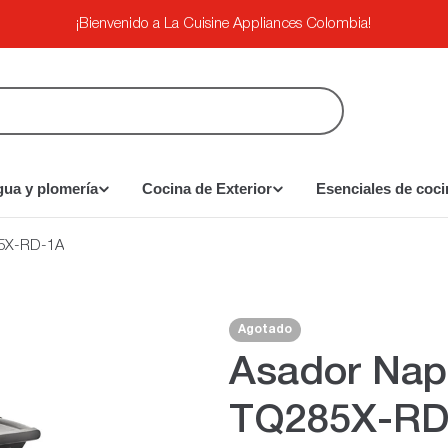
¡Bienvenido a La Cuisine Appliances Colombia!
gua y plomería
Cocina de Exterior
Esenciales de coci
285X-RD-1A
Agotado
Asador Napo
TQ285X-RD