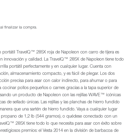
l finalizar la compra.
 portátil TravelQ™ 285X roja de Napoleon con carro de tijera es
con innovación y calidad. La TravelQ™ 285X de Napoleon tiene todo
Ab
rrilla portátil perfectamente y en cualquier lugar. Cuenta con
ación, almacenamiento compacto, y es fácil de plegar. Los dos
ón precisa para asar con calor indirecto, para ahumar o para
ara cocinar pollos pequeños o carnes gracias a la tapa superior de
usando un producto de Napoleon con las rejillas WAVE™ icónicas
as de sellado únicas. Las rejillas y las planchas de hierro fundido
anera que una sartén de hierro fundido. Vaya a cualquier lugar
e propano de 1,2 lb (544 gramos), o quédese conectado con un
velQ™ 285X tiene todo lo que necesita para asar con éxito sobre
restigiosos premios: el Vesta 2014 en la división de barbacoa de