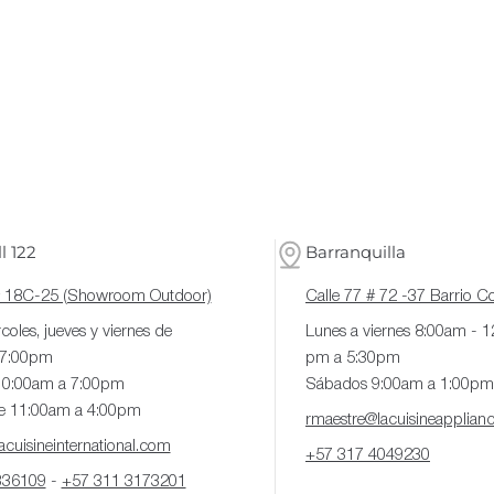
l 122
Barranquilla
# 18C-25 (Showroom Outdoor)
Calle 77 # 72 -37 Barrio 
coles, jueves y viernes de
Lunes a viernes 8:00am - 
 7:00pm
pm a 5:30pm
10:00am a 7:00pm
Sábados 9:00am a 1:00pm
e 11:00am a 4:00pm
rmaestre@lacuisineapplian
cuisineinternational.com
+57 317 4049230
336109
-
+57 311 3173201