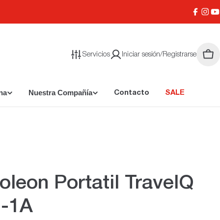
Facebo
Inst
Y
Servicios
Iniciar sesión/Registrarse
Carr
na
Nuestra Compañía
Contacto
SALE
leon Portatil TravelQ
-1A