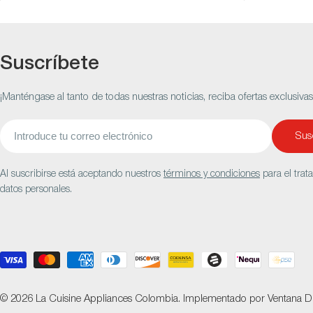
Suscríbete
¡Manténgase al tanto de todas nuestras noticias, reciba ofertas exclusiva
Correo
Susc
electrónico
Al suscribirse está aceptando nuestros
términos y condiciones
para el trat
datos personales.
Métodos
de
pago
© 2026
La Cuisine Appliances Colombia
.
Implementado por
Ventana Di