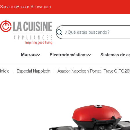
Saltar
Servicios
Buscar Showroom
al
contenido
Buscar
Electrodomésticos
Sistemas de a
Marcas
Inicio
Especial Napoleón
Asador Napoleon Portatil TravelQ TQ
Saltar
a
información
del
producto