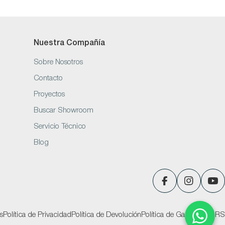
Nuestra Compañía
Sobre Nosotros
Contacto
Proyectos
Buscar Showroom
Servicio Técnico
Blog
Facebook
Instagram
You
s
Política de Privacidad
Política de Devolución
Política de Garantías
PQRS