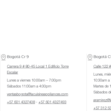
Bogotá Cr 9
Bogotá Cl
Carrera 9 # 80-45 Local 1 Edificio Torre
Calle 122 
Escalar
Lunes, miér
Lunes a viernes 10:00am – 7:00pm
10:30am a
Sábados 11:00am a 4:00pm
Martes de 
Sábados d
ventasbogota@lacuisineappliances.com
aramirez@la
+57 601 4327408
-
+57 601 4327493
+57 312 5