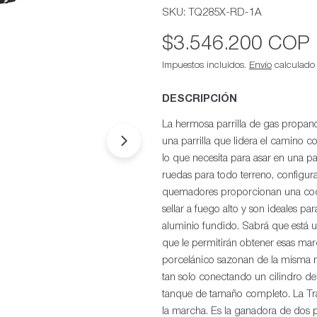
SKU:
TQ285X-RD-1A
Precio
$3.546.200 COP
habitual
Impuestos incluidos.
Envío
calculado a
DESCRIPCIÓN
La hermosa parrilla de gas propano
una parrilla que lidera el camino 
Abrir medios 1 en modal
lo que necesita para asar en una pa
ruedas para todo terreno, configur
quemadores proporcionan una cocci
sellar a fuego alto y son ideales p
aluminio fundido. Sabrá que está 
que le permitirán obtener esas marc
porcelánico sazonan de la misma m
tan solo conectando un cilindro d
tanque de tamaño completo. La Tra
la marcha. Es la ganadora de dos p