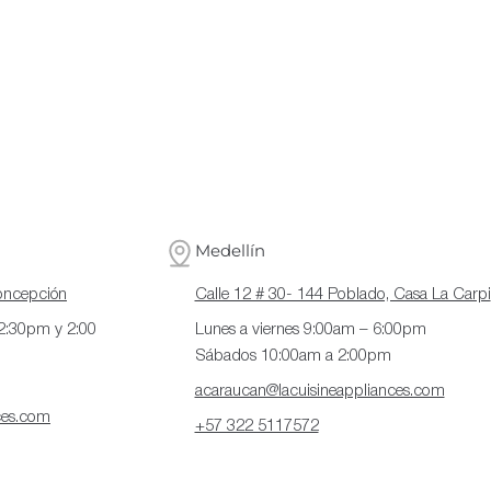
Medellín
Concepción
Calle 12 # 30- 144 Poblado, Casa La Carpi
12:30pm y 2:00
Lunes a viernes 9:00am – 6:00pm
Sábados 10:00am a 2:00pm
acaraucan@lacuisineappliances.com
ces.com
+57 322 5117572