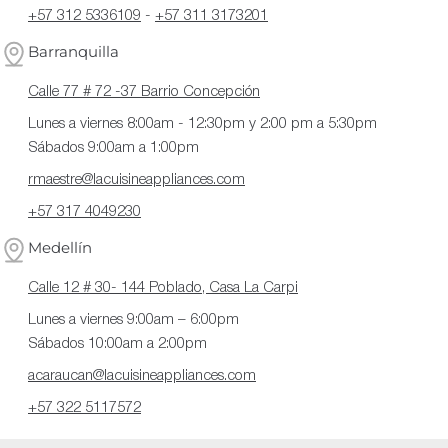
+57 312 5336109
-
+57 311 3173201
Barranquilla
Calle 77 # 72 -37 Barrio Concepción
Lunes a viernes 8:00am - 12:30pm y 2:00 pm a 5:30pm
Sábados 9:00am a 1:00pm
rmaestre@lacuisineappliances.com
+57 317 4049230
Medellín
Calle 12 # 30- 144 Poblado, Casa La Carpi
Lunes a viernes 9:00am – 6:00pm
Sábados 10:00am a 2:00pm
acaraucan@lacuisineappliances.com
+57 322 5117572