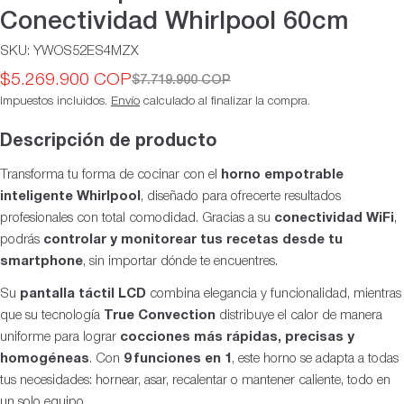
Conectividad Whirlpool 60cm
SKU:
YWOS52ES4MZX
$5.269.900 COP
$7.719.900 COP
Precio
Precio
Impuestos incluidos.
Envío
calculado al finalizar la compra.
de
habitual
oferta
Descripción de producto
Transforma tu forma de cocinar con el
horno empotrable
inteligente Whirlpool
, diseñado para ofrecerte resultados
profesionales con total comodidad. Gracias a su
conectividad WiFi
,
podrás
controlar y monitorear tus recetas desde tu
smartphone
, sin importar dónde te encuentres.
Su
pantalla táctil LCD
combina elegancia y funcionalidad, mientras
que su tecnología
True Convection
distribuye el calor de manera
uniforme para lograr
cocciones más rápidas, precisas y
homogéneas
. Con
9 funciones en 1
, este horno se adapta a todas
tus necesidades: hornear, asar, recalentar o mantener caliente, todo en
un solo equipo.