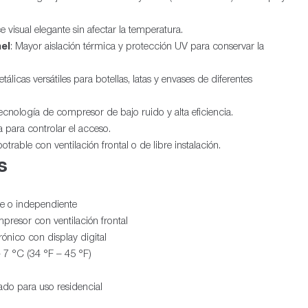
ce visual elegante sin afectar la temperatura.
el
: Mayor aislación térmica y protección UV para conservar la
metálicas versátiles para botellas, latas y envases de diferentes
Tecnología de compresor de bajo ruido y alta eficiencia.
a para controlar el acceso.
trable con ventilación frontal o de libre instalación.
s
e o independiente
presor con ventilación frontal
trónico con display digital
– 7 °C (34 °F – 45 °F)
ado para uso residencial