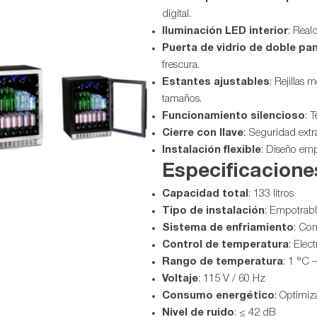
digital.
Iluminación LED interior
: Real
Puerta de vidrio de doble pan
frescura.
Estantes ajustables
: Rejillas 
tamaños.
Funcionamiento silencioso
: 
Cierre con llave
: Seguridad extr
Instalación flexible
: Diseño empo
Especificacione
Capacidad total
: 133 litros
Tipo de instalación
: Empotrabl
Sistema de enfriamiento
: Com
Control de temperatura
: Elec
Rango de temperatura
: 1 °C 
Voltaje
: 115 V / 60 Hz
Consumo energético
: Optimiz
Nivel de ruido
: ≤ 42 dB