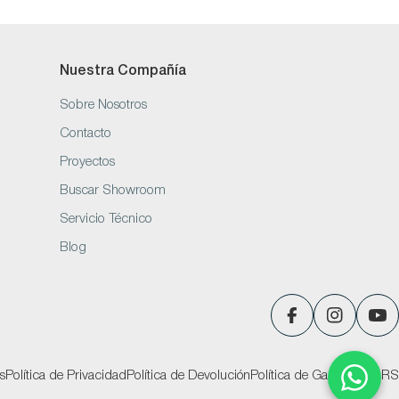
Nuestra Compañía
Sobre Nosotros
Contacto
Proyectos
Buscar Showroom
Servicio Técnico
Blog
Facebook
Instagram
You
s
Política de Privacidad
Política de Devolución
Política de Garantías
PQRS