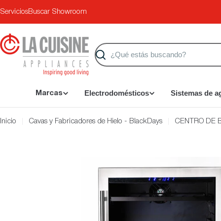
Saltar
Servicios
Buscar Showroom
al
contenido
Buscar
Electrodomésticos
Sistemas de a
Marcas
Inicio
Cavas y Fabricadores de Hielo - BlackDays
CENTRO DE B
Saltar
a
información
del
producto