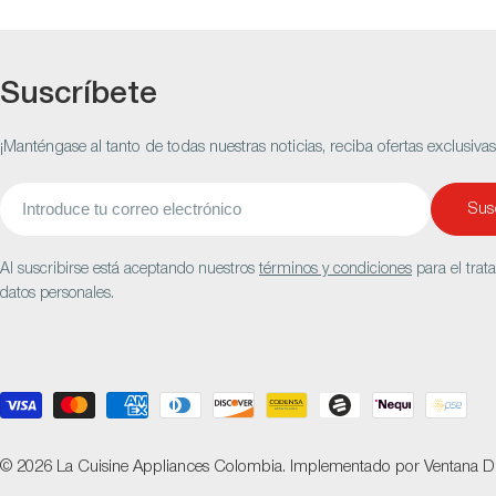
Suscríbete
¡Manténgase al tanto de todas nuestras noticias, reciba ofertas exclusiva
Correo
Susc
electrónico
Al suscribirse está aceptando nuestros
términos y condiciones
para el trat
datos personales.
Métodos
de
pago
© 2026
La Cuisine Appliances Colombia
.
Implementado por
Ventana Di