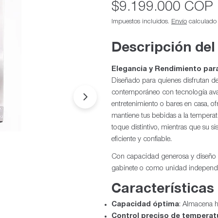
Precio
$9.199.000 COP
habitual
Impuestos incluidos.
Envío
calculado a
Descripción del
Elegancia y Rendimiento par
Diseñado para quienes disfrutan de
contemporáneo con tecnología avan
Abrir medios 1 en modal
entretenimiento o bares en casa, 
mantiene tus bebidas a la temperat
toque distintivo, mientras que su s
eficiente y confiable.
Con capacidad generosa y diseño v
gabinete o como unidad independien
Características
Capacidad óptima
: Almacena h
Control preciso de temperat