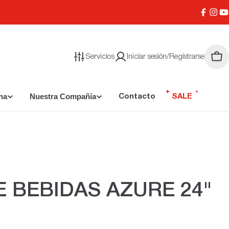
Facebo
Inst
Y
Servicios
Iniciar sesión/Registrarse
Carr
na
Nuestra Compañía
Contacto
SALE
 BEBIDAS AZURE 24"