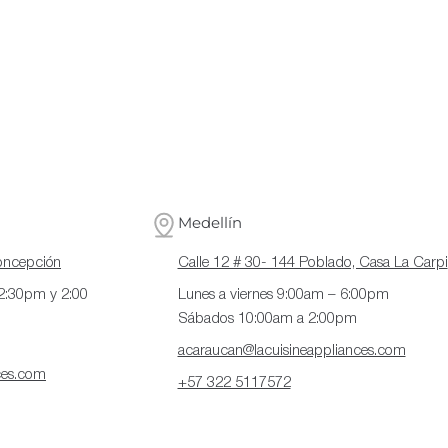
Medellín
Concepción
Calle 12 # 30- 144 Poblado, Casa La Carpi
12:30pm y 2:00
Lunes a viernes 9:00am – 6:00pm
Sábados 10:00am a 2:00pm
acaraucan@lacuisineappliances.com
ces.com
+57 322 5117572