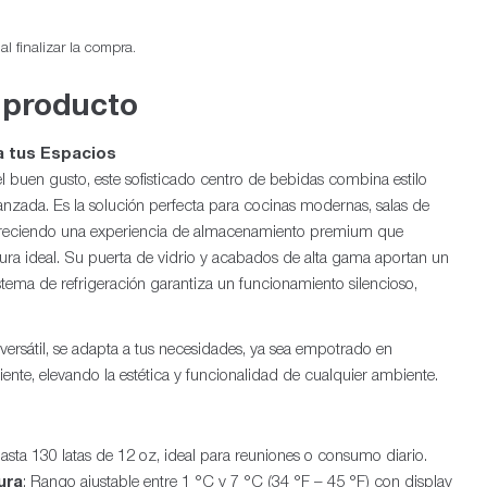
l finalizar la compra.
 producto
a tus Espacios
l buen gusto, este sofisticado centro de bebidas combina estilo
zada. Es la solución perfecta para cocinas modernas, salas de
Ab
ofreciendo una experiencia de almacenamiento premium que
ura ideal. Su puerta de vidrio y acabados de alta gama aportan un
istema de refrigeración garantiza un funcionamiento silencioso,
ersátil, se adapta a tus necesidades, ya sea empotrado en
te, elevando la estética y funcionalidad de cualquier ambiente.
asta 130 latas de 12 oz, ideal para reuniones o consumo diario.
ura
: Rango ajustable entre 1 °C y 7 °C (34 °F – 45 °F) con display