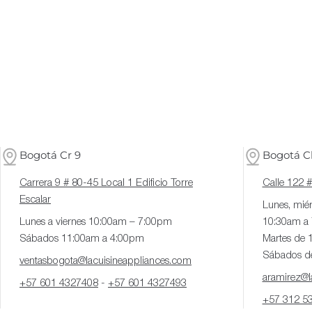
Bogotá Cr 9
Bogotá Cl
Carrera 9 # 80-45 Local 1 Edificio Torre
Calle 122 
Escalar
Lunes, miér
Lunes a viernes 10:00am – 7:00pm
10:30am a
Sábados 11:00am a 4:00pm
Martes de 
Sábados d
ventasbogota@lacuisineappliances.com
aramirez@la
+57 601 4327408
-
+57 601 4327493
+57 312 5