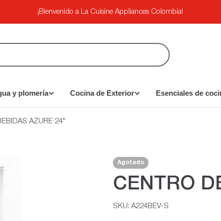
¡Bienvenido a La Cuisine Appliances Colombia!
gua y plomería
Cocina de Exterior
Esenciales de coci
EBIDAS AZURE 24"
Agotado
CENTRO DE
SKU:
A224BEV-S