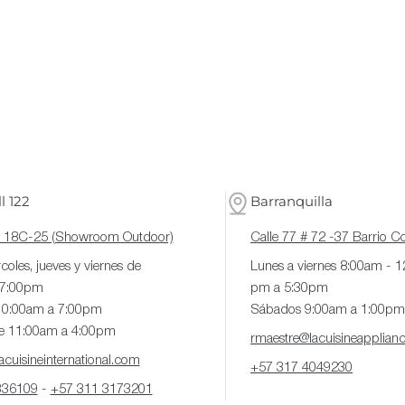
l 122
Barranquilla
# 18C-25 (Showroom Outdoor)
Calle 77 # 72 -37 Barrio 
coles, jueves y viernes de
Lunes a viernes 8:00am - 
 7:00pm
pm a 5:30pm
10:00am a 7:00pm
Sábados 9:00am a 1:00pm
e 11:00am a 4:00pm
rmaestre@lacuisineapplian
cuisineinternational.com
+57 317 4049230
336109
-
+57 311 3173201