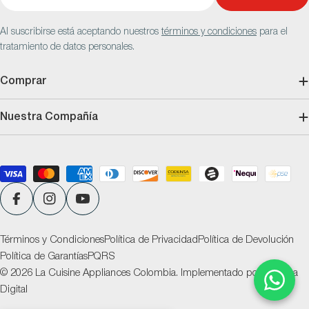
electrónico
Al suscribirse está aceptando nuestros
términos y condiciones
para el
tratamiento de datos personales.
Comprar
Nuestra Compañía
Métodos
de
pago
Facebook
Instagram
YouTube
Términos y Condiciones
Política de Privacidad
Política de Devolución
Política de Garantías
PQRS
© 2026
La Cuisine Appliances Colombia
.
Implementado por
Ventana
Digital