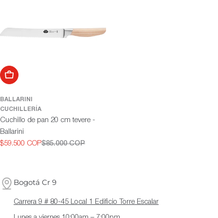
ó
n
:
Añadir al carrito
BALLARINI
CUCHILLERÍA
Cuchillo de pan 20 cm tevere -
Ballarini
$59.500 COP
$85.000 COP
Precio
Precio
de
habitual
oferta
Bogotá Cr 9
Carrera 9 # 80-45 Local 1 Edificio Torre Escalar
Lunes a viernes 10:00am – 7:00pm