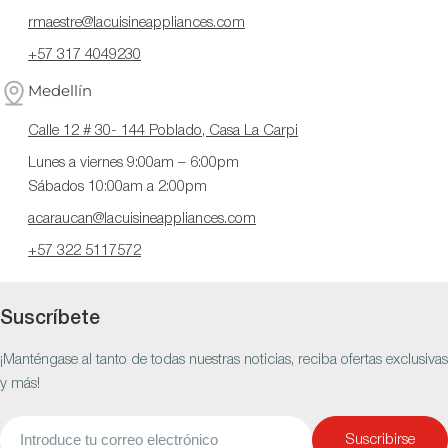
rmaestre@lacuisineappliances.com
+57 317 4049230
Medellín
Calle 12 # 30- 144 Poblado, Casa La Carpi
Lunes a viernes 9:00am – 6:00pm
Sábados 10:00am a 2:00pm
acaraucan@lacuisineappliances.com
+57 322 5117572
Suscríbete
¡Manténgase al tanto de todas nuestras noticias, reciba ofertas exclusivas
y más!
Correo
Suscribirse