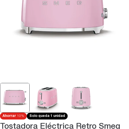
Abrir medios 0 en modal
Ahorrar
10%
Solo queda 1 unidad
Tostadora Eléctrica Retro Smeg