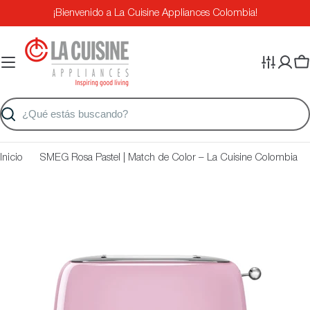
Saltar
¡Bienvenido a La Cuisine Appliances Colombia!
al
contenido
Ca
Buscar
Inicio
SMEG Rosa Pastel | Match de Color – La Cuisine Colombia
Saltar
a
información
del
producto