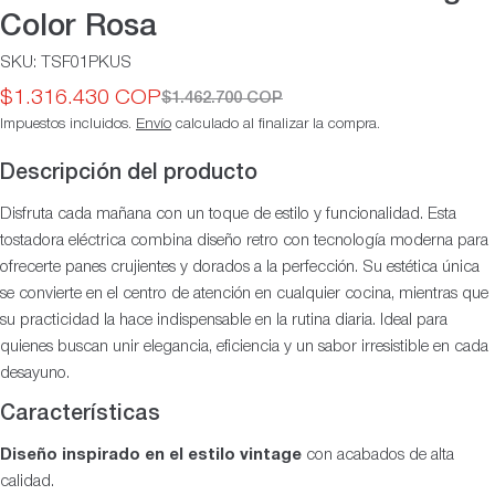
Color Rosa
SKU:
TSF01PKUS
$1.316.430 COP
$1.462.700 COP
Precio
Precio
Impuestos incluidos.
Envío
calculado al finalizar la compra.
de
habitual
oferta
Descripción del producto
Disfruta cada mañana con un toque de estilo y funcionalidad. Esta
tostadora eléctrica combina diseño retro con tecnología moderna para
ofrecerte panes crujientes y dorados a la perfección. Su estética única
se convierte en el centro de atención en cualquier cocina, mientras que
su practicidad la hace indispensable en la rutina diaria. Ideal para
quienes buscan unir elegancia, eficiencia y un sabor irresistible en cada
desayuno.
Características
Diseño inspirado en el estilo vintage
con acabados de alta
calidad.