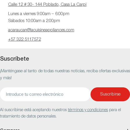
Calle 12 # 30- 144 Poblado, Casa La Carpi
Lunes a viernes 9:00am – 6:00pm
Sábados 10:00am a 2:00pm
acaraucan@lacuisineappliances.com
+57 322 5117572
Suscríbete
¡Manténgase al tanto de todas nuestras noticias, reciba ofertas exclusivas
y más!
Correo
Suscribirse
electrónico
Al suscribirse está aceptando nuestros
términos y condiciones
para el
tratamiento de datos personales.