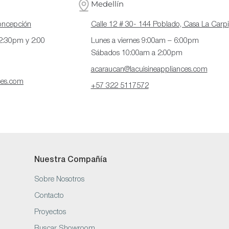
Medellín
Concepción
Calle 12 # 30- 144 Poblado, Casa La Carpi
12:30pm y 2:00
Lunes a viernes 9:00am – 6:00pm
Sábados 10:00am a 2:00pm
acaraucan@lacuisineappliances.com
ces.com
+57 322 5117572
Nuestra Compañía
Sobre Nosotros
Contacto
Proyectos
Buscar Showroom