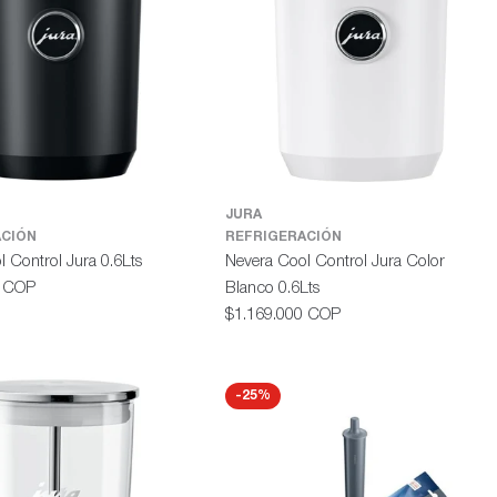
JURA
ACIÓN
REFRIGERACIÓN
 Control Jura 0.6Lts
Nevera Cool Control Jura Color
0 COP
Blanco 0.6Lts
Precio
$1.169.000 COP
habitual
-25%