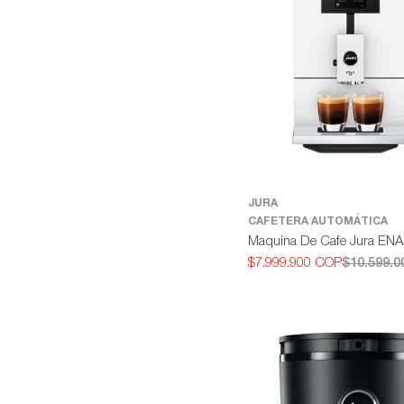
JURA
CAFETERA AUTOMÁTICA
Maquina De Cafe Jura ENA
$7.999.900 COP
$10.599.
Precio
Precio
de
habitual
oferta