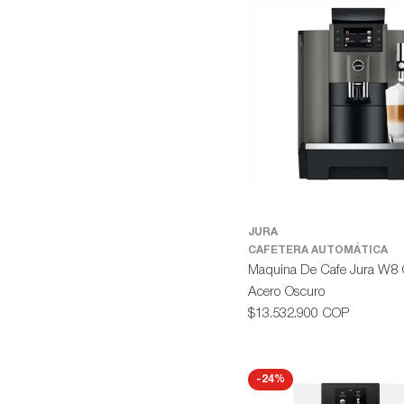
JURA
CAFETERA AUTOMÁTICA
Maquina De Cafe Jura W8 
Acero Oscuro
Precio
$13.532.900 COP
habitual
-24%