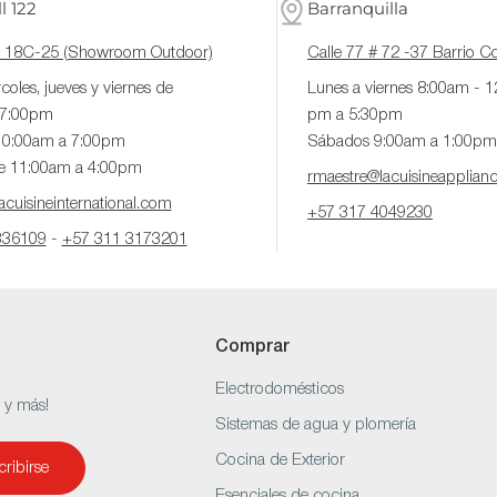
l 122
Barranquilla
# 18C-25 (Showroom Outdoor)
Calle 77 # 72 -37 Barrio 
coles, jueves y viernes de
Lunes a viernes 8:00am - 
 7:00pm
pm a 5:30pm
10:00am a 7:00pm
Sábados 9:00am a 1:00pm
e 11:00am a 4:00pm
rmaestre@lacuisineapplian
cuisineinternational.com
+57 317 4049230
336109
-
+57 311 3173201
Comprar
Electrodomésticos
s y más!
Sistemas de agua y plomería
Cocina de Exterior
ribirse
Esenciales de cocina