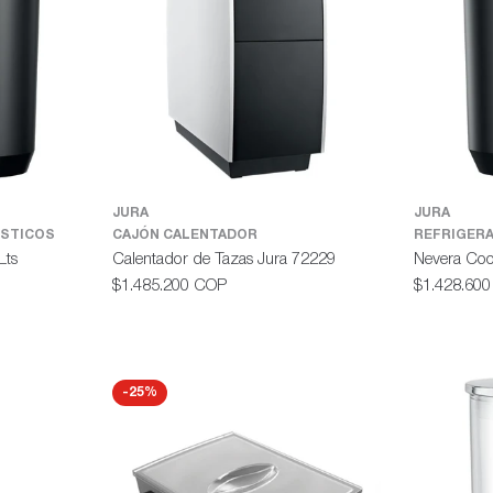
JURA
JURA
STICOS
CAJÓN CALENTADOR
REFRIGER
Lts
Calentador de Tazas Jura 72229
Nevera Cool
Precio
Precio
$1.485.200 COP
$1.428.60
habitual
habitual
-25%