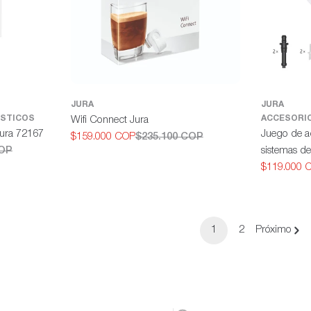
JURA
JURA
STICOS
ACCESORIO
Wifi Connect Jura
Jura 72167
Juego de a
$159.000 COP
$235.100 COP
Precio
Precio
COP
sistemas d
de
habitual
$119.000 
oferta
Precio
Precio
de
habitual
oferta
1
2
Próximo