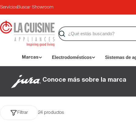
Saltar
Servicios
Buscar Showroom
al
contenido
Buscar
Electrodomésticos
Sistemas de a
Marcas
Conoce más sobre la marca
Filtrar
24 productos