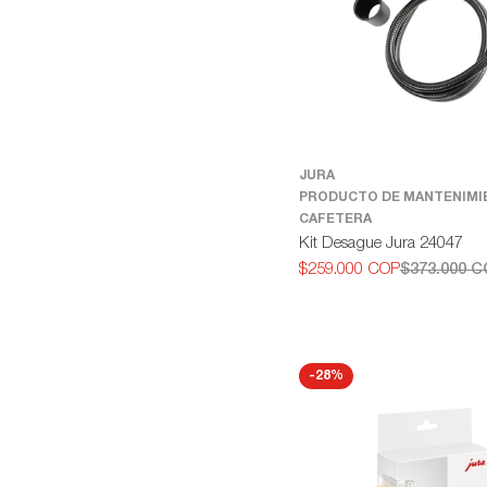
JURA
PRODUCTO DE MANTENIMI
CAFETERA
Kit Desague Jura 24047
$259.000 COP
$373.000 
Precio
Precio
de
habitual
oferta
-28%