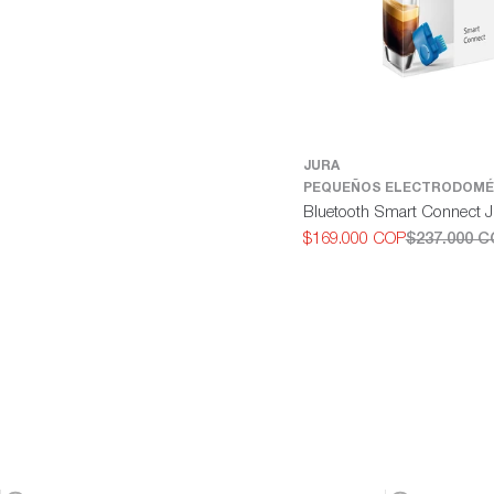
JURA
PEQUEÑOS ELECTRODOMÉ
Bluetooth Smart Connect 
$169.000 COP
$237.000 
Precio
Precio
de
habitual
oferta