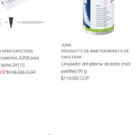
JURA
 PARA CAFETERA
PRODUCTO DE MANTENIMIENTO DE
CAFETERA
ccesorios JURA para
Limpiador del sistema de leche (mini
e leche 24115
pastillas) 90 g
COP
$149.000 COP
Precio
$114.000 COP
habitual