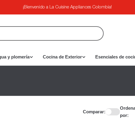
¡Bienvenido a La Cuisine Appliances Colombia!
gua y plomería
Cocina de Exterior
Esenciales de coci
Ordena
Comparar:
por: