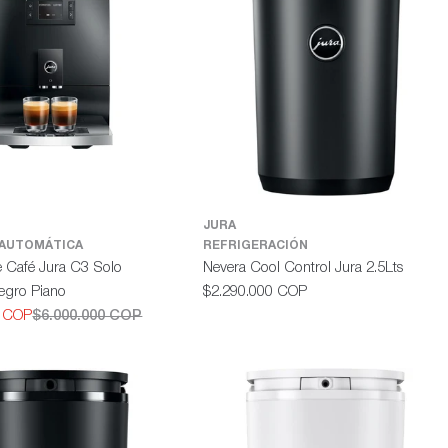
JURA
 AUTOMÁTICA
REFRIGERACIÓN
 Café Jura C3 Solo
Nevera Cool Control Jura 2.5Lts
Precio
egro Piano
$2.290.000 COP
habitual
0 COP
$6.000.000 COP