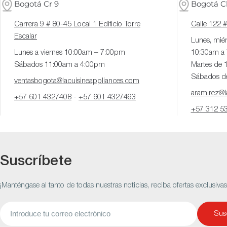
Bogotá Cr 9
Bogotá Cl
Carrera 9 # 80-45 Local 1 Edificio Torre
Calle 122 
Escalar
Lunes, miér
Lunes a viernes 10:00am – 7:00pm
10:30am a
Sábados 11:00am a 4:00pm
Martes de 
Sábados d
ventasbogota@lacuisineappliances.com
aramirez@la
+57 601 4327408
-
+57 601 4327493
+57 312 5
Suscríbete
¡Manténgase al tanto de todas nuestras noticias, reciba ofertas exclusiva
Correo
Susc
electrónico