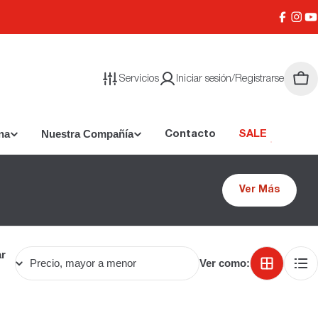
Facebo
Inst
Y
Servicios
Iniciar sesión/Registrarse
Carr
na
Nuestra Compañía
Contacto
SALE
Ver Más
r
Ver como: