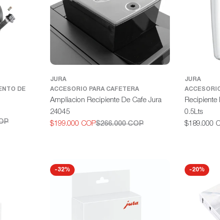
JURA
JURA
ENTO DE
ACCESORIO PARA CAFETERA
ACCESORIO
Ampliacion Recipiente De Cafe Jura
Recipiente 
24045
0.5Lts
COP
Precio
$199.000 COP
$266.000 COP
$189.000 
Precio
Precio
habitual
de
habitual
oferta
-32%
-20%