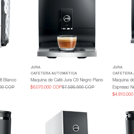
JURA
JURA
CAFETERA AUTOMÁTICA
CAFETERA
8 Blanco
Maquina de Café Jura C9 Negro Piano
Maquina de
000 COP
$6.070.000 COP
$7.590.000 COP
Espresso N
Precio
Precio
$4.810.00
de
habitual
Precio
Precio
oferta
de
habitual
oferta