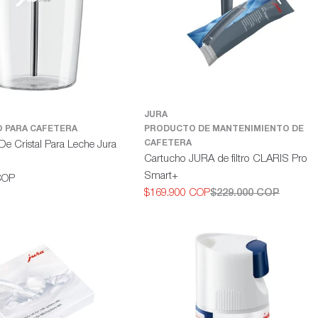
JURA
 PARA CAFETERA
PRODUCTO DE MANTENIMIENTO DE
CAFETERA
De Cristal Para Leche Jura
Cartucho JURA de filtro CLARIS Pro
Smart+
COP
$169.900 COP
$229.000 COP
Precio
Precio
de
habitual
oferta