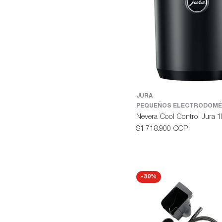
JURA
PEQUEÑOS ELECTRODOMÉ
Nevera Cool Control Jura 1
Precio
$1.718.900 COP
habitual
-30%