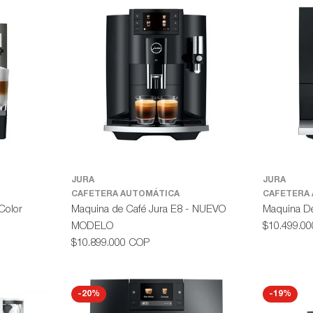
JURA
JURA
CAFETERA AUTOMÁTICA
CAFETERA
Color
Maquina de Café Jura E8 - NUEVO
Maquina D
Precio
MODELO
$10.499.0
habitual
Precio
$10.899.000 COP
habitual
-20%
-19%