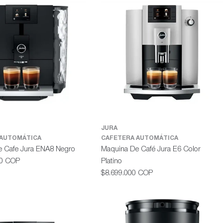
JURA
 AUTOMÁTICA
CAFETERA AUTOMÁTICA
e Cafe Jura ENA8 Negro
Maquina De Café Jura E6 Color
00 COP
Platino
Precio
$8.699.000 COP
habitual